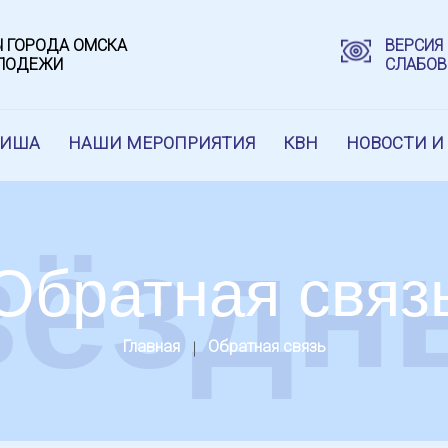
 ГОРОДА ОМСКА
ВЕРСИЯ
ОЛОДЕЖИ
СЛАБО
ФИША
НАШИ МЕРОПРИЯТИЯ
КВН
НОВОСТИ И
вёздн
Обратная связ
Главная
Обратная связь